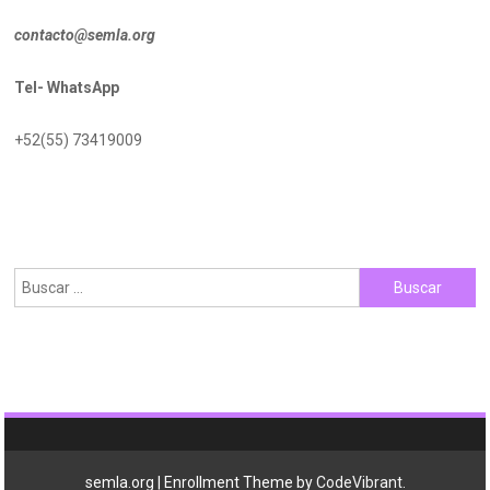
contacto@semla.org
Tel- WhatsApp
+52(55) 73419009
Buscar:
semla.org
|
Enrollment Theme by
CodeVibrant
.