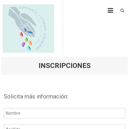
Skip
SEMLA
Seminario Luterano Augsburgo
to
content
INSCRIPCIONES
Solicita más información: